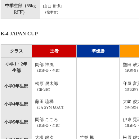
中学生部（55kg
山口 叶和
以下）
（龍拳會）
K-4 JAPAN CUP
クラス
王者
準優勝
小学1・2年
岡部 神風
堅田 鼓
生部
（真正会・全真）
（武将會
松原 晟太郎
守屋 富
小学3年生部
（如心館）
（建武館
藤田 琉樺
大﨑 俊
小学4年生部
（LA GYM JAPAN）
（悟心塾
岡部 こころ
伊東 晃
小学5年生部
（真正会・全真）
（真正会
大槻 銀次
竹並 楓
松原 虎