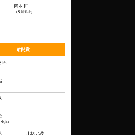
岡本 恒
（及川道場）
敢闘賞
太郎
）
賀
）
大
）
玖
・全真）
太
小林 歩夢