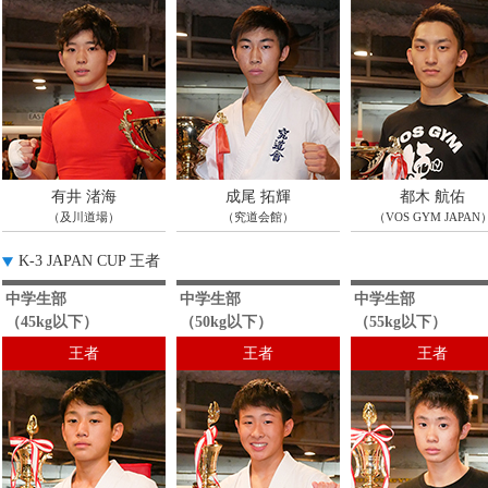
有井 渚海
成尾 拓輝
都木 航佑
（及川道場）
（究道会館）
（VOS GYM JAPAN
K-3 JAPAN CUP 王者
中学生部
中学生部
中学生部
（45kg以下）
（50kg以下）
（55kg以下）
王者
王者
王者