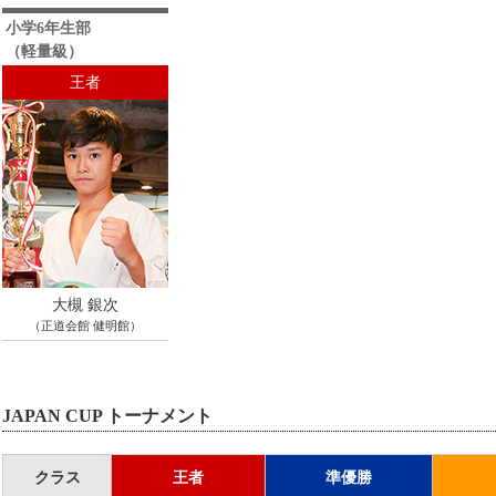
小学6年生部
（軽量級）
王者
大槻 銀次
（正道会館 健明館）
JAPAN CUP トーナメント
クラス
王者
準優勝