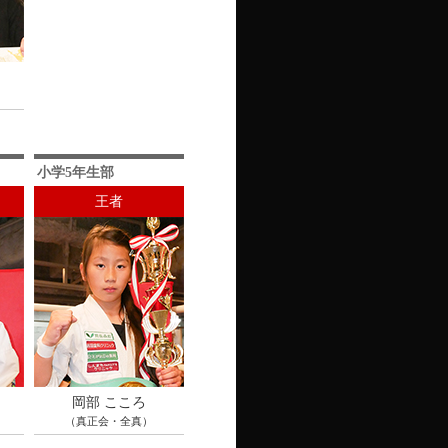
小学5年生部
王者
岡部 こころ
（真正会・全真）