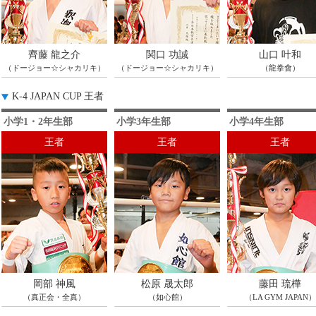
齊藤 龍之介
関口 功誠
山口 叶和
（ドージョー☆シャカリキ）
（ドージョー☆シャカリキ）
（龍拳會）
K-4 JAPAN CUP 王者
小学1・2年生部
小学3年生部
小学4年生部
王者
王者
王者
岡部 神風
松原 晟太郎
藤田 琉樺
（真正会・全真）
（如心館）
（LA GYM JAPAN）