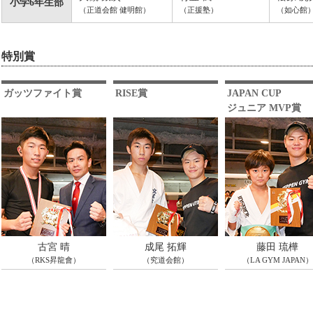
小学6年生部
（正道会館 健明館）
（正援塾）
（如心館
特別賞
ガッツファイト賞
RISE賞
JAPAN CUP
ジュニア MVP賞
古宮 晴
成尾 拓輝
藤田 琉樺
（RKS昇龍會）
（究道会館）
（LA GYM JAPAN）