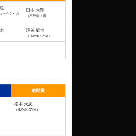
和也
田中 大翔
ョー☆シャカ
（不死鳥道場）
康太
澤谷 龍也
）
（HAWK GYM）
）
敢闘賞
松本 天志
（HAWK GYM）