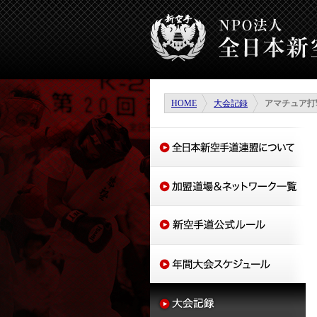
HOME
大会記録
アマチュア打撃格