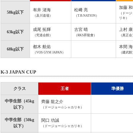
加藤 
有井 渚海
松﨑 亮
58kg以下
（ドージ
（及川道場）
（T.B.NATION）
リキ）
成尾 拓輝
古宮 晴
上村 
63kg以下
（究道会館）
（RKS昇龍會）
（真正会
都木 航佑
本間 海
68kg以下
（VOS GYM JAPAN）
（建武館
K-3 JAPAN CUP
クラス
王者
準優勝
中学生部（45kg
齊藤 龍之介
以下）
（ドージョー☆シャカリキ）
中学生部（50kg
関口 功誠
以下）
（ドージョー☆シャカリキ）